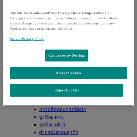
การพัฒนาเพื่อต่อยอดธุรกิจและการออกใบอนุญาต
ซัพพลายเออร์
This Site Uses Cookies and Your Privacy Choice Is Important to Us
We suggest you choose Customize my Settings to make your individualized
การวิจัย
choices. Accept Cookies means that you are choosing to accept third-party
การวิจัย
Cookies and that you understand this choice.
COVID-19
See our Privacy Policy
ไปป์ไลน์
การค้นคว้าวิจัยและพัฒนา
เกี่ยวกับผู้ป่วย
Customize my Settings
เกี่ยวกับผู้ป่วย
ผู้ป่วยและข้อมูลการรักษา
Accept Cookies
ร่วมงานกับเรา
ร่วมงานกับเรา
Reject Cookies
แผนกของเรา
การวิจัยและพัฒนา
การผลิตและการจัดหา
ธุรกิจยาคน
ธุรกิจยาสัตว์
ฝ่ายสนับสนุนธุรกิจ