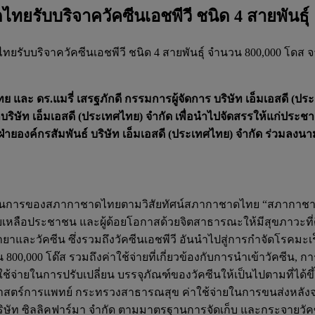
รับบริจาควัคซีนเอชพีวี ชนิด 4 สายพันธุ์
บบริจาควัคซีนเอชพีวี ชนิด 4 สายพันธุ์ จำนวน 800,000 โดส จาก
ทย และ ดร.แมรี่ เสรฐภักดี กรรมการผู้จัดการ บริษัท เอ็มเอสด
ากบริษัท เอ็มเอสดี (ประเทศไทย) จำกัด เพื่อนำไปจัดสรรให้แก่ประ
ยองค์กรสัมพันธ์ บริษัท เอ็มเอสดี (ประเทศไทย) จำกัด ร่วมลงนา
รดำเนินการของสภากาชาดไทยตามวิสัยทัศน์สภากาชาดไทย “สภากาช
ือประชาชน และผู้ด้อยโอกาสด้วยจิตสาธารณะให้มีสุขภาวะที่ดี พร
ฒนายาและวัคซีน ซึ่งรวมถึงวัคซีนเอชพีวี อันนำไปสู่การกำจัดโรค
800,000 โด๊ส รวมถึงค่าใช้จ่ายที่เกี่ยวข้องกับการนำเข้าวัคซีน,
ช้จ่ายในการปรับเปลี่ยน บรรจุภัณฑ์ของวัคซีนให้เป็นไปตามที่ไ
าศาสตร์การแพทย์ กระทรวงสาธารณสุข ค่าใช้จ่ายในการขนส่งหลังจาก
ริษัท ซิลลิคฟาร์มา จำกัด ตามมาตรฐานการจัดเก็บ และกระจายวัคซี