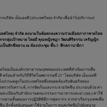
บริษัท เอ็มเอสดี (ประเทศไทย) จำกัด เพื่อนำไปบริการแก่
ี (ประเทศไทย) จำกัด ลงนามในข้อตกลงความร่วมมือสภากาชาดไทย
ชากรกลุ่มเป้าหมาย โดยมี คุณหญิงชฎา วัฒนศิริธรรม เหรัญญิก
มเป็นสักขีพยาน ณ ห้องประชุม ชั้น 5 ตึกสภานายิกา
าดไทยเป็นองค์กรสาธารณกุศลของประเทศที่ดำเนินการเพื่อ
้อมสำหรับวิถีชีวิตในศตวรรษที่ 21” โดยบริษัท เอ็มเอสดี
มะเร็งปากมดลูกในประเทศไทยซึ่งสอดคล้องกับพันธกิจของ
 การตรวจวิเคราะห์, การจัดเก็บและกระจายวัคซีน ประกอบด้วย ค่า
ด้ขึ้นทะเบียนกับสำนักงานคณะกรรมการอาหารและยา (อย.) ค่าใช้
ผ่านขั้นตอนการปฏิบัติพิธีการศุลกากร จากท่าเรือกรุงเทพเพื่อ
น อีกทั้งสนับสนุนค่าใช้จ่ายในการ ขนส่งวัคซีนไปยังหน่วย