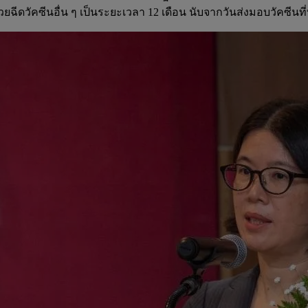
วัคซีนอื่น ๆ เป็นระยะเวลา 12 เดือน นับจากวันส่งมอบวัคซีนที