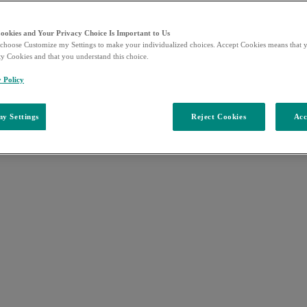
Cookies and Your Privacy Choice Is Important to Us
choose Customize my Settings to make your individualized choices. Accept Cookies means that y
ty Cookies and that you understand this choice.
y Policy
y Settings
Reject Cookies
Acc